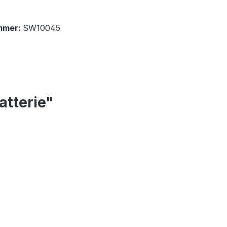
mmer:
SW10045
atterie"