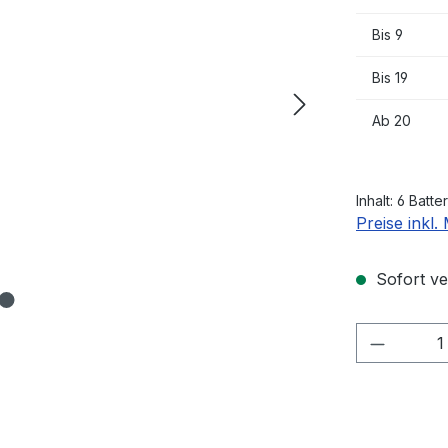
Bis
9
Bis
19
Ab
20
Inhalt:
6 Batte
Preise inkl
Sofort ver
Produkt