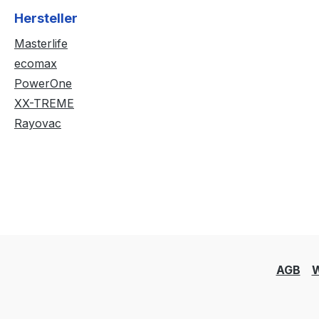
Hersteller
Masterlife
ecomax
PowerOne
XX-TREME
Rayovac
AGB
W