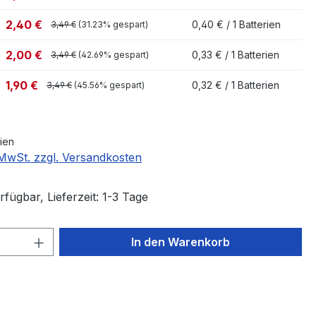
2,40 €
0,40 € / 1 Batterien
3,49 €
(31.23% gespart)
2,00 €
0,33 € / 1 Batterien
3,49 €
(42.69% gespart)
1,90 €
0,32 € / 1 Batterien
3,49 €
(45.56% gespart)
rien
. MwSt. zzgl. Versandkosten
fügbar, Lieferzeit: 1-3 Tage
 Anzahl: Gib den gewünschten Wert ein 
In den Warenkorb