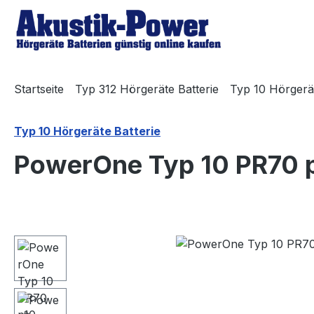
m Hauptinhalt springen
Zur Suche springen
Zur Hauptnavigation springen
Startseite
Typ 312 Hörgeräte Batterie
Typ 10 Hörgerät
Typ 10 Hörgeräte Batterie
PowerOne Typ 10 PR70 p
Bildergalerie überspringen