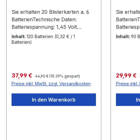
Sie erhalten 20 Blisterkarten a. 6
Sie erhalt
BatterienTechnische Daten:
Batterien
Batteriespannung: 1,45 Volt
Batteriesp
Batteriegröße: 312
Batteriegr
Inhalt:
120 Batterien
(0,32 € / 1
Inhalt:
90 B
Farbkennzeichnung: braun
Farbkenn
Batterien)
Kapazität 170 mAh Durchmesser
Kapazität 170 m
7,9mm Höhe 3,6 mm Made in
7,9mm Höhe 3,6 mm Made in
Germany by Varta Microbattery
Germany b
GmbH
GmbH
Regulärer Preis:
Verkaufspreis:
Verkaufsp
37,99 €
29,99 €
44,90 €
(15.39% gespart)
Preise inkl. MwSt. zzgl. Versandkosten
Preise inkl
In den Warenkorb
I