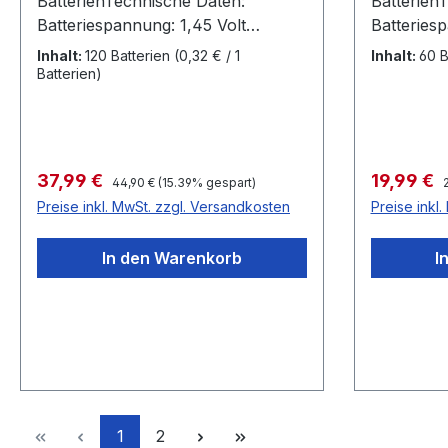
BatterienTechnische Daten:
Batterien
Batteriespannung: 1,45 Volt
Batteriesp
Batteriegröße: 10 / PR 70
Batteriegr
Inhalt:
120 Batterien
(0,32 € / 1
Inhalt:
60 B
Farbkennzeichnung: gelb Kapazität
Farbkenn
Batterien)
105 mAh Durchmesser 5,8mm
Kapazität 170 m
Höhe 3,6 mmMade in Germany by
7,9mm Höhe 3,6 mm Made in
Varta Microbattery GmbH
Germany b
GmbH
Regulärer Preis:
R
Verkaufspreis:
Verkaufsp
37,99 €
19,99 €
44,90 €
(15.39% gespart)
Preise inkl. MwSt. zzgl. Versandkosten
Preise inkl
In den Warenkorb
I
Seite
Seite
1
2