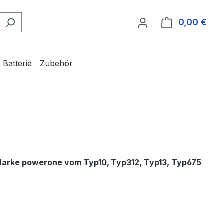
0,00 €
Ware
 Batterie
Zubehör
Marke powerone vom Typ10, Typ312, Typ13, Typ675