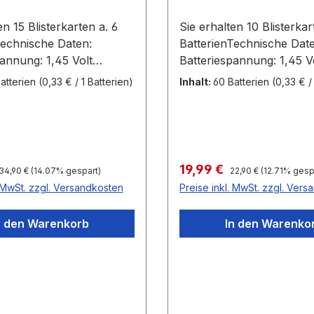
en 15 Blisterkarten a. 6
Sie erhalten 10 Blisterkar
Technische Daten:
BatterienTechnische Date
annung: 1,45 Volt
Batteriespannung: 1,45 V
öße: 312
Batteriegröße: 13 PR48
atterien
(0,33 € / 1 Batterien)
Inhalt:
60 Batterien
(0,33 € /
zeichnung: braun
Farbkennzeichnung: ora
Ah Durchmesser
Kapazität 300 mAh Durc
7,9mm Höhe 5,4 mm
y Varta Microbattery
Regulärer Preis:
Regulärer Preis:
reis:
Verkaufspreis:
19,99 €
34,90 €
(14.07% gespart)
22,90 €
(12.71% gesp
. MwSt. zzgl. Versandkosten
Preise inkl. MwSt. zzgl. Ver
n den Warenkorb
In den Warenko