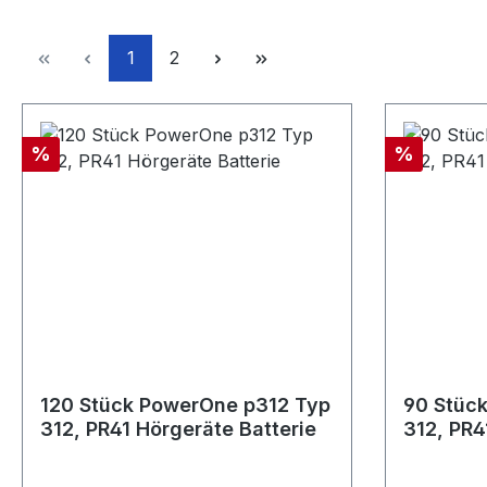
Seite
Seite
1
2
Rabatt
Rabatt
%
%
120 Stück PowerOne p312 Typ
90 Stüc
312, PR41 Hörgeräte Batterie
312, PR4