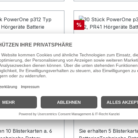
Rabatt
%
k PowerOne p312 Typ
30 Stück PowerOne p
1 Hörgeräte Batterie
312, PR41 Hörgeräte B
en 10 Blisterkarten a. 6
Sie erhalten 5 Blisterkart