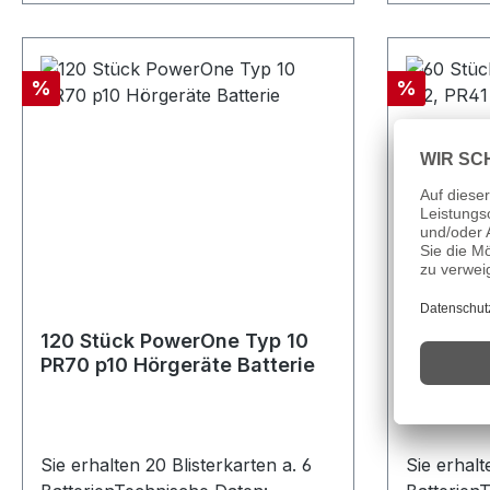
Rabatt
Rabatt
%
%
120 Stück PowerOne Typ 10
60 Stüc
PR70 p10 Hörgeräte Batterie
312, PR4
Sie erhalten 20 Blisterkarten a. 6
Sie erhalt