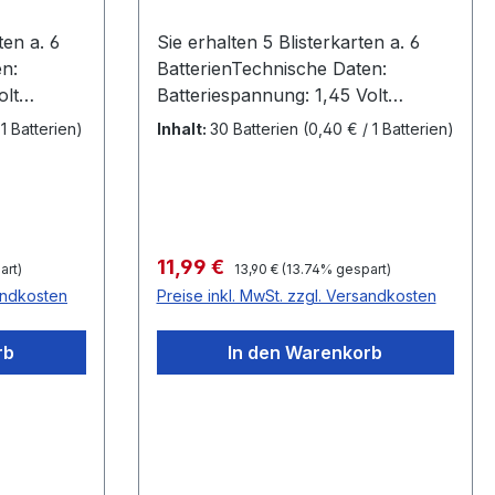
ten a. 6
Sie erhalten 5 Blisterkarten a. 6
n:
BatterienTechnische Daten:
olt
Batteriespannung: 1,45 Volt
Batteriegröße: 13 PR48
 1 Batterien)
Inhalt:
30 Batterien
(0,40 € / 1 Batterien)
nge
Farbkennzeichnung: orange
hmesser
Kapazität 300 mAh Durchmesser
7,9mm Höhe 5,4 mm
Regulärer Preis:
Verkaufspreis:
11,99 €
art)
13,90 €
(13.74% gespart)
sandkosten
Preise inkl. MwSt. zzgl. Versandkosten
rb
In den Warenkorb