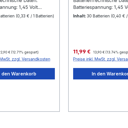
Technische Daten:
BatterienTechnische Date
annung: 1,45 Volt
Batteriespannung: 1,45 V
öße: 312
Batteriegröße: 312
atterien
(0,33 € / 1 Batterien)
Inhalt:
30 Batterien
(0,40 € /
zeichnung: braun
Farbkennzeichnung: bra
Ah Durchmesser
Kapazität 170 mAh Durchmesser
7,9mm Höhe 3,6 mm Made in
y Varta Microbattery
Germany by Varta Microb
GmbH
egulärer Preis:
Regulärer Preis:
reis:
Verkaufspreis:
11,99 €
22,90 €
(12.71% gespart)
13,90 €
(13.74% gesp
. MwSt. zzgl. Versandkosten
Preise inkl. MwSt. zzgl. Ver
n den Warenkorb
In den Warenko