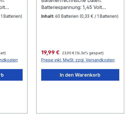
n:
BatterienTechnische Daten:
olt
Batteriespannung: 1,45 Volt
Batteriegröße: 10 / PR 70
 1 Batterien)
Inhalt:
60 Batterien
(0,33 € / 1 Batterien)
un
Farbkennzeichnung: gelb Kapazität
105 mAh Durchmesser 5,8mm
Höhe 3,6 mmMade in Germany by
attery
Varta Microbattery GmbH
Regulärer Preis:
Verkaufspreis:
19,99 €
art)
23,90 €
(16.36% gespart)
sandkosten
Preise inkl. MwSt. zzgl. Versandkosten
rb
In den Warenkorb