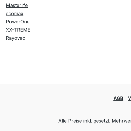
Masterlife
ecomax
PowerOne
XX-TREME
Rayovac
AGB
W
Alle Preise inkl. gesetzl. Mehrwe