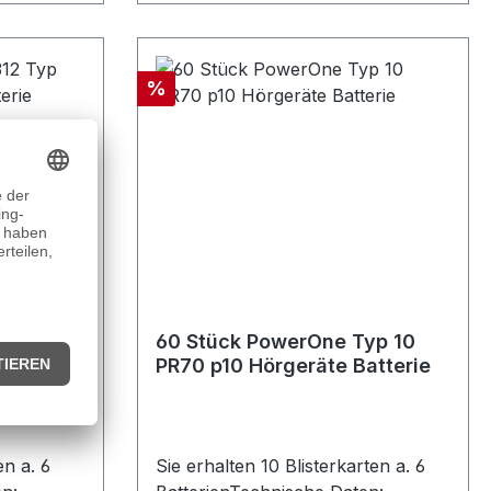
Rabatt
%
312 Typ
60 Stück PowerOne Typ 10
atterie
PR70 p10 Hörgeräte Batterie
en a. 6
Sie erhalten 10 Blisterkarten a. 6